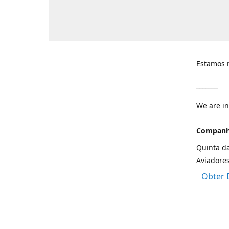
Estamos n
_______
We are in
Companhi
Quinta da
Aviadore
Obter 