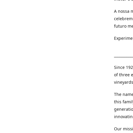
A nossa m
celebrem
futuro me
Experime
__________
Since 192
of three 
vineyards
The name
this fami
generatio
innovatin
Our missi