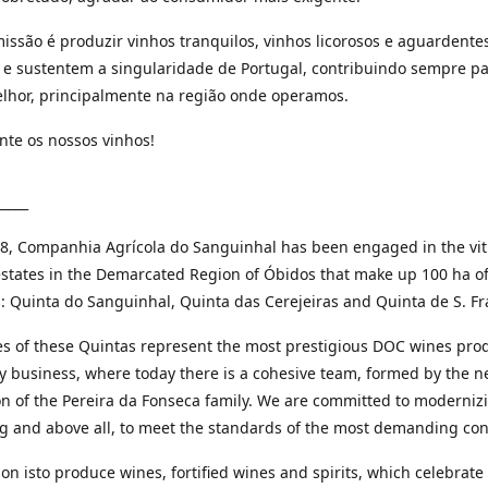
issão é produzir vinhos tranquilos, vinhos licorosos e aguardente
 e sustentem a singularidade de Portugal, contribuindo sempre p
lhor, principalmente na região onde operamos.
nte os nossos vinhos!
_____
8, Companhia Agrícola do Sanguinhal has been engaged in the vit
estates in the Demarcated Region of Óbidos that make up 100 ha o
: Quinta do Sanguinhal, Quinta das Cerejeiras and Quinta de S. Fr
s of these Quintas represent the most prestigious DOC wines pro
ly business, where today there is a cohesive team, formed by the 
n of the Pereira da Fonseca family. We are committed to moderniz
g and above all, to meet the standards of the most demanding co
on isto produce wines, fortified wines and spirits, which celebrate