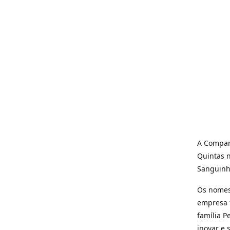
A Compan
Quintas 
Sanguinha
Os nomes
empresa f
família 
inovar e 