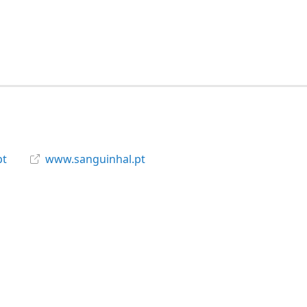
pt
www.sanguinhal.pt