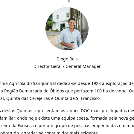
Diogo Reis
Director Geral / General Manager
hia Agrícola do Sanguinhal dedica-se desde 1928 à exploração de
na Região Demarcada de Óbidos que perfazem 100 ha de vinha: Qu
l, Quinta das Cerejeiras e Quinta de S. Francisco.
 destas Quintas representam os vinhos DOC mais prestigiados de
amiliar, onde hoje existe uma equipa coesa, formada pela nova g
Pereira da Fonseca e por um grupo de pessoas empenhadas em mod
sobretudo, agradar ao consumidor mais exigente.