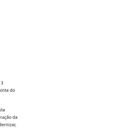
 3
inta do
sta
eração da
ernizar,