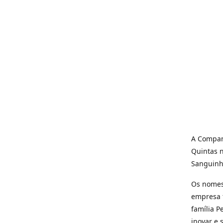
A Compan
Quintas 
Sanguinha
Os nomes
empresa f
família 
inovar e 