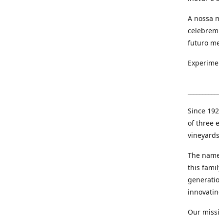
A nossa m
celebrem
futuro me
Experime
__________
Since 192
of three 
vineyards
The name
this fami
generatio
innovatin
Our missi