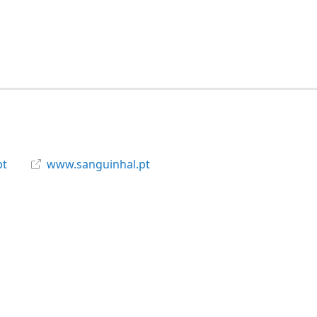
pt
www.sanguinhal.pt