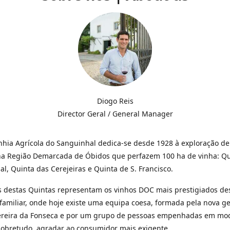
Diogo Reis
Director Geral / General Manager
hia Agrícola do Sanguinhal dedica-se desde 1928 à exploração de
na Região Demarcada de Óbidos que perfazem 100 ha de vinha: Qu
l, Quinta das Cerejeiras e Quinta de S. Francisco.
 destas Quintas representam os vinhos DOC mais prestigiados de
amiliar, onde hoje existe uma equipa coesa, formada pela nova g
Pereira da Fonseca e por um grupo de pessoas empenhadas em mod
sobretudo, agradar ao consumidor mais exigente.