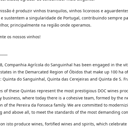
issão é produzir vinhos tranquilos, vinhos licorosos e aguardente
 e sustentem a singularidade de Portugal, contribuindo sempre p
lhor, principalmente na região onde operamos.
nte os nossos vinhos!
_____
8, Companhia Agrícola do Sanguinhal has been engaged in the vit
estates in the Demarcated Region of Óbidos that make up 100 ha o
: Quinta do Sanguinhal, Quinta das Cerejeiras and Quinta de S. Fr
s of these Quintas represent the most prestigious DOC wines pro
ly business, where today there is a cohesive team, formed by the 
n of the Pereira da Fonseca family. We are committed to moderniz
g and above all, to meet the standards of the most demanding co
on isto produce wines, fortified wines and spirits, which celebrate