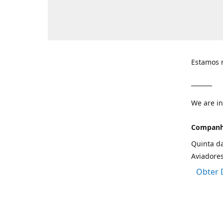
Estamos n
_______
We are in
Companhi
Quinta da
Aviadore
Obter 