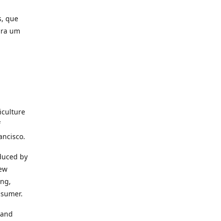
s, que
ara um
iculture
f
ancisco.
duced by
new
ing,
nsumer.
 and